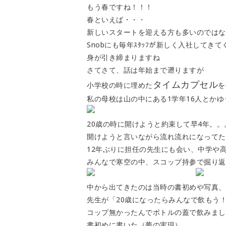
もう春
ですね！！！
春といえば・・・
新しいスタートを迎える方も多いのではな
Snobにも毎年ｽﾀｯﾌが新しく入社してきて
身が引き締まりますね
さてさて、話は年始まで遡りますが
タイムカプセル
小学校の時に埋めた
を
私の母校は山の中にある1学年16人とか
20歳の時に開けようと約束して早4年。。
開けようと言いながら流れ流れになってた
12年ぶりに担任の先生にも会い、中学や
みんなで寒空の中、スコップ持参で掘り返
中から出てきたのは当時の書初めや写真、
先生が「20歳になったらみんなで飲もう
コップ無かったんでボトルの蓋で飲みまし
書初めに書いた（夢の実現）