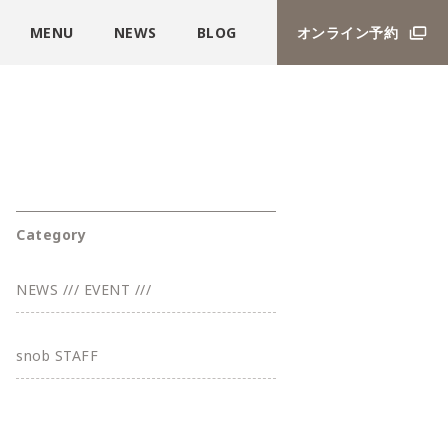
MENU
NEWS
BLOG
オンライン予約
Category
NEWS /// EVENT ///
snob STAFF