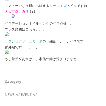
モノトーンな洋服にもはえる
ターコイズ
ネイルですね
大人可愛い系
常本は、、、
グラデーションネイル
ピンク
のグラ絶妙、、、
プレス勝間はこちら、、、」
ラグジュアリーとモード
のう融合、、、ナイスです
番外編です、、、、、
もし希望があれば、、家族の絆は深まりますね
Category
NEWS /// EVENT ///