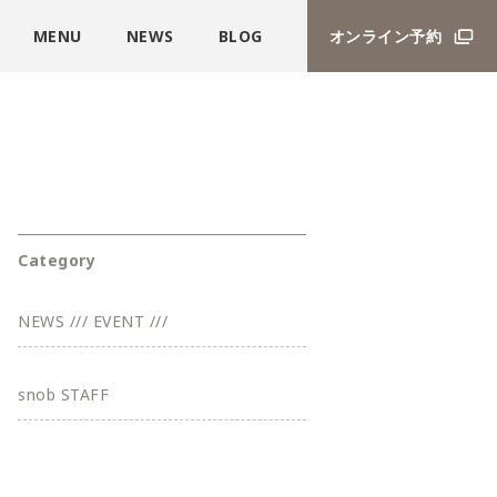
MENU
NEWS
BLOG
オンライン予約
Category
NEWS /// EVENT ///
snob STAFF