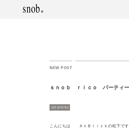
NEW POST
ｓｎｏｂ ｒｉｃｏ パーティ
2013/07/02
こんにちは
ＡｎＢｌｉｃｋの松下です