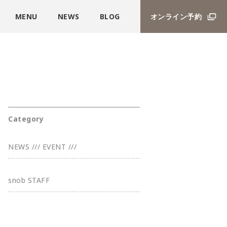
MENU
NEWS
BLOG
オンライン予約
Category
NEWS /// EVENT ///
snob STAFF