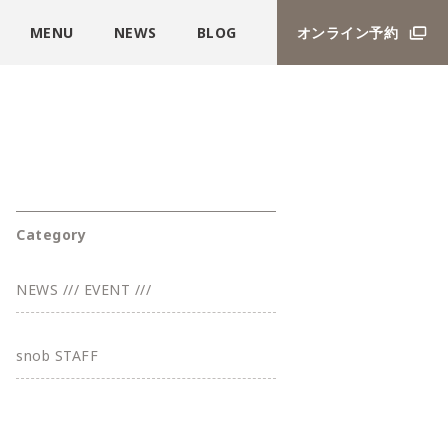
MENU
NEWS
BLOG
オンライン予約
Category
NEWS /// EVENT ///
snob STAFF