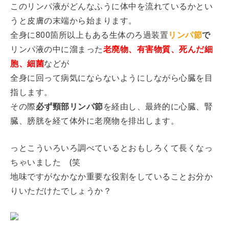
このリンパ液がどんなふうに体中を流れているかとい
うと皮膚の末端から始まります。
全身に800箇所以上もある生体のろ過装置
リンパ節
で
リンパ液の中に溜まった
老廃物、有害物質、死んだ細
胞、細菌
などが
全身に回って病気にならないようにしながら心臓を目
指します。
その際
必ず頸部リンパ節
を経由し、最終的に心臓、腎
臓、膀胱を経て体外に老廃物を排出します。
っとこういろいろ調べているとおもしろくて長くなっ
ちゃいました (笑
地味ですがなかなか重要な役割をしていることお分か
りいただけたでしょうか？