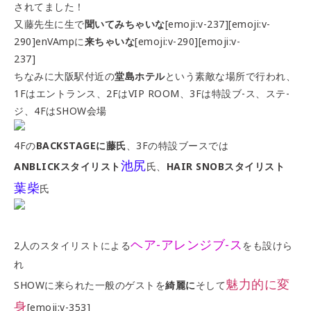
されてました！
又藤先生に生で
聞いてみちゃいな
[emoji:v-237][emoji:v-
290]enVAmpに
来ちゃいな
[emoji:v-290][emoji:v-
237]
ちなみに大阪駅付近の
堂島ホテル
という素敵な場所で行われ、
1Fはエントランス、2FはVIP ROOM、3Fは特設ブ-ス、ステ-
ジ、4FはSHOW会場
4Fの
BACKSTAGEに藤氏
、3Fの特設ブースでは
池尻
ANBLICKスタイリスト
氏、
HAIR SNOBスタイリスト
葉柴
氏
ヘア-アレンジブ-ス
2人のスタイリストによる
をも設けら
れ
魅力的に変
SHOWに来られた一般のゲストを
綺麗に
そして
身
[emoji:v-353]