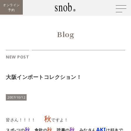
オンライン
予約
Blog
NEW POST
大阪インポートコレクション！
2007/10/12
秋
皆さん！！！！
ですよ！
秋
秋
秋
AKI
スポ-ツの
、食欲の
、読書の
、みなさん
は好きで