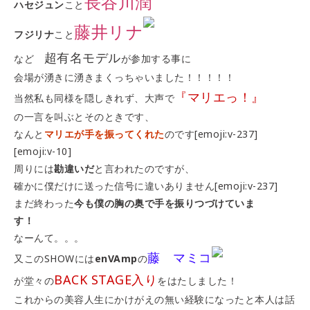
長谷川潤
ハセジュン
こと
藤井リナ
フジリナ
こと
超有名モデル
など
が参加する事に
会場が湧きに湧きまくっちゃいました！！！！！
『マリエっ！』
当然私も同様を隠しきれず、大声で
の一言を叫ぶとそのときです、
なんと
マリエが手を振ってくれた
のです[emoji:v-237]
[emoji:v-10]
周りには
勘違いだ
と言われたのですが、
確かに僕だけに送った信号に違いありません[emoji:v-237]
まだ終わった
今も僕の胸の奥で手を振りつづけていま
す！
なーんて。。。
藤 マミコ
又このSHOWには
enVAmp
の
BACK STAGE入り
が堂々の
をはたしました！
これからの美容人生にかけがえの無い経験になったと本人は話