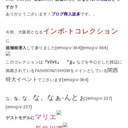
すか？
ありがとうございます！
ブログ商人波多
です。。
インポ-トコレクション
今秋、大阪初となる
に
超極秘潜入
して参りました[emoji:v-364][emoji:v-364]
このコレクションは
『VIVI』 『JJ』
などを中心とした雑誌に
関西
掲載されているFASHIONのSHOWをメインとしている
特大イベント
でございます[emoji:v-364]
な、なぁ-んとぉ
な、
な、
な、
[emoji:v-237]
[emoji:v-237]
マリエ
ゲストモデルに