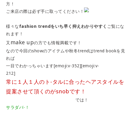
方！
ご来店の際は必ず手に取ってください！
様々な
fashion trendをいち早く抑えわかりやすく
ご覧にな
れます！
make up
又
の方でも情報満載です！
なので今回のshowのアイテムや秋冬trendはtrend bookを見
れば
一目でわかっちゃいます[emoji:v-352][emoji:v-
212]
常に１人１人のト-タルに合ったヘアスタイルを
提案させて頂くのがsnobです！
では！
サラダバ-！