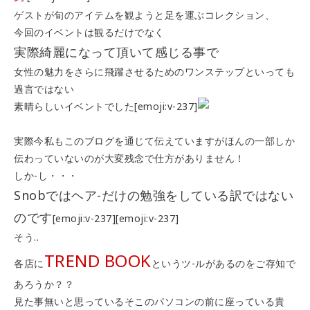
ゲストが旬のアイテムを観ようと足を運ぶコレクション、
今回のイベントは観るだけでなく
実際綺麗になって頂いて感じる事で
女性の魅力をさらに飛躍させるためのワンステップといっても
過言ではない
素晴らしいイベントでした[emoji:v-237]
実際今私もこのブログを通じて伝えていますがほんの一部しか
伝わっていないのが大変残念で仕方がありません！
しか-し・・・
Snobではヘア-だけの勉強をしている訳ではない
のです
[emoji:v-237][emoji:v-237]
そう..
TREND BOOK
各店に
というツ-ルがあるのをご存知で
あろうか？？
見た事無いと思っているそこのパソコンの前に座っている貴