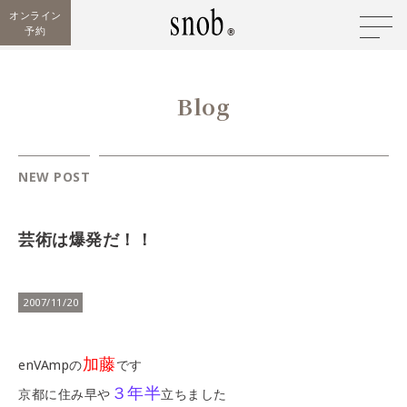
オンライン
予約
Blog
NEW POST
芸術は爆発だ！！
2007/11/20
加藤
enVAmpの
です
３年半
京都に住み早や
立ちました