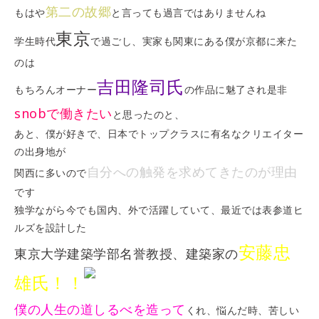
第二の故郷
もはや
と言っても過言ではありませんね
東京
学生時代
で過ごし、実家も関東にある僕が京都に来た
のは
吉田隆司氏
もちろんオーナー
の作品に魅了され是非
snobで働きたい
と思ったのと、
あと、僕が好きで、日本でトップクラスに有名なクリエイター
の出身地が
自分への触発を求めてきたのが理由
関西に多いので
です
独学ながら今でも国内、外で活躍していて、最近では表参道ヒ
ルズを設計した
安藤忠
東京大学建築学部名誉教授、建築家の
雄氏！！
僕の人生の道しるべを造って
くれ、悩んだ時、苦しい