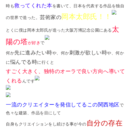
救ってくれた本
時も
を書いて、日本を代表する作品を独自
岡本太郎氏！！
芸術家の
の世界で造った。
太
とくに僕は岡本太郎氏が造った大阪万博記念公園にある
陽の塔
が好き
で
先に進みたい時
刺激が欲しい時
何か
や、何か
や、何か
悩んでる時
に
に行くと
すごく大きく、独特のオーラで良い方向へ導いて
くれる
んです
一流のクリエイターを発信してるこの関西地区
で
色々な建築、作品を目にして
自分の存在
自身もクリエイションをし続ける事が今の