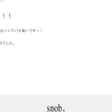
～
っ！！
ハシでバカ食いです！！
日でした。