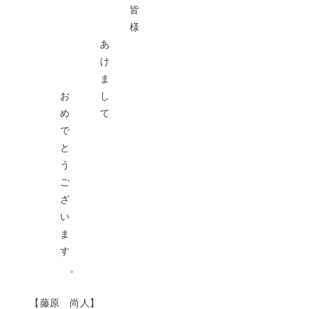
皆
様
あ
け
ま
 し
 て
で
と
う
ご
ざ
い
ま
す
。
尚人】