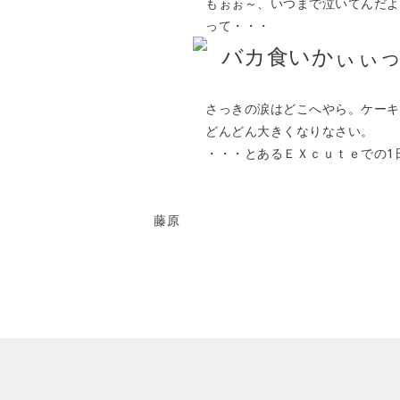
もぉぉ～、いつまで泣いてんだよ
って・・・
バカ食いかぃぃ
さっきの涙はどこへやら。ケーキを
どんどん大きくなりなさい。
・・・とあるＥＸｃｕｔｅでの1
藤原