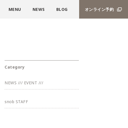
MENU
NEWS
BLOG
オンライン予約
Category
NEWS /// EVENT ///
snob STAFF