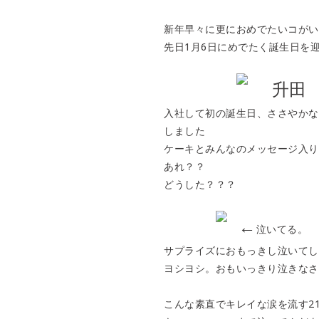
新年早々に更におめでたいコがい
先日1月6日にめでたく誕生日を迎
升田
入社して初の誕生日、ささやかなが
しました
ケーキとみんなのメッセージ入りバ
あれ？？
どうした？？？
←
泣いてる。
サプライズにおもっきし泣いてし
ヨシヨシ。おもいっきり泣きなさ
こんな素直でキレイな涙を流す21歳