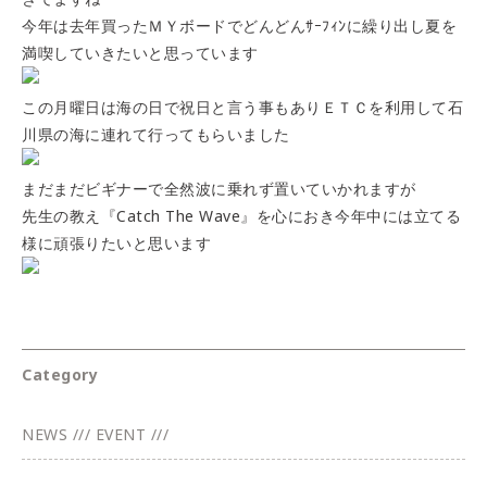
今年は去年買ったＭＹボードでどんどんｻｰﾌｨﾝに繰り出し夏を
満喫していきたいと思っています
この月曜日は海の日で祝日と言う事もありＥＴＣを利用して石
川県の
海
に連れて行ってもらいました
まだまだビギナーで全然波に乗れず置いていかれますが
先生の教え『Catch The Wave
』を心におき今年中には立てる
様に頑張りたいと思います
Category
NEWS /// EVENT ///