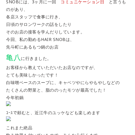
SNOBには、3ヶ月に一回
コミュニケーション日
と言うも
のがあり、
各店スタッフで食事に行き、
日頃のサロンワークの話をしたり
そのお店の接客を学んだりしています。
今回、私の勤めるHAIR SNOBは、
先斗町にあるもつ鍋のお店
亀八
に行きました。
お客様から教えていただいたお店なのですが、
とても美味しかったです！
白味噌ベースのスープに、キャベツやにらやもやしなどの
たくさんの野菜と、脂ののったモツが最高でした！
今年初鍋
ｺｰｽで頼むと、近江牛のユッケなども楽しめます
これまた絶品