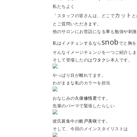
私たちよく
カット
「スタッフの皆さんは、どこで
と
とご質問いただきます。
他のサロンにお世話になる事も勉強や刺激
snob
私はイメチェンするなら
でと胸を
そんなイメージチェンジを一つご紹介しま
そして登場したのは
ワタクシ
本人です。
やっぱり目が離れてます。
わがままな私のカラーを担当
おなじみの
久保修悟君
です。
先輩のパーマで緊張したらしい
彼氏募集中の
舩戸美咲
です。
そして、今回のメインスタイリストは