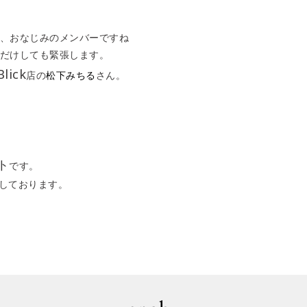
、おなじみのメンバーですね
だけしても緊張します。
lick
店の
松下みちる
さん。
ト
です。
ちしております。