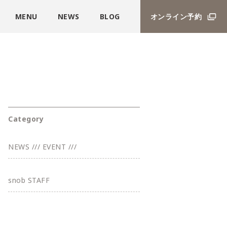
MENU
NEWS
BLOG
オンライン予約
Category
NEWS /// EVENT ///
snob STAFF