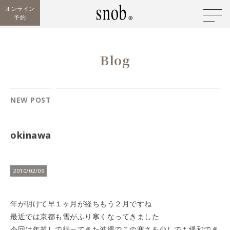
オンライン
予約
Blog
NEW POST
okinawa
2010/02/09
年が明けて早１ヶ月が経ちもう２月ですね
最近では京都も雪がふり寒くなってきました
今回は年越しで行ってきた沖縄でこの寒さを少しでも緩和でき