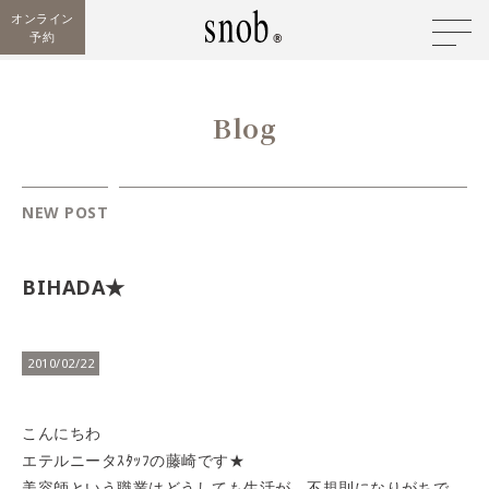
オンライン
予約
Blog
NEW POST
BIHADA★
2010/02/22
こんにちわ
エテルニータｽﾀｯﾌの藤崎です
★
美容師という職業はどうしても生活が、不規則になりがちで