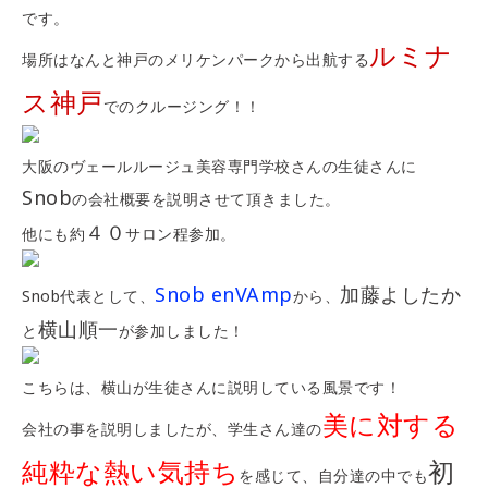
です。
ルミナ
場所はなんと神戸のメリケンパークから出航する
ス神戸
でのクルージング！！
大阪のヴェールルージュ美容専門学校さんの生徒さんに
Snob
の会社概要を説明させて頂きました。
４０
他にも約
サロン程参加。
Snob enVAmp
加藤よしたか
Snob代表として、
から、
横山順一
と
が参加しました！
こちらは、横山が生徒さんに説明している風景です！
美に対する
会社の事を説明しましたが、学生さん達の
純粋な熱い気持ち
初
を感じて、自分達の中でも