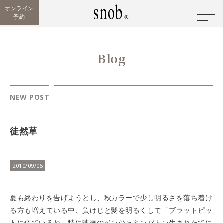
オンライン
予約
Blog
NEW POST
徒然草
2010/09/05
夏も終わりを告げようとし、秋カラーで少し明るさを落ち着け
る方も増えている中、負けじと髪を明るくして「ブラットピッ
トに似ているね。特に映画のベンジャミンバトン生まれたてに