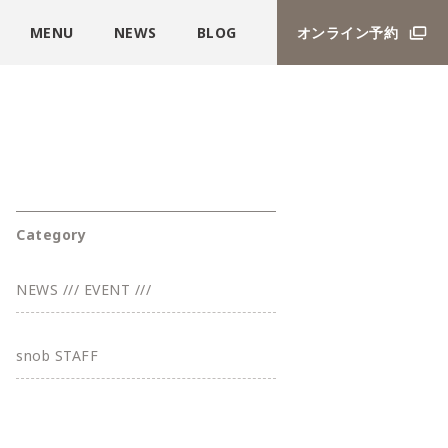
MENU
NEWS
BLOG
オンライン予約
Category
NEWS /// EVENT ///
snob STAFF