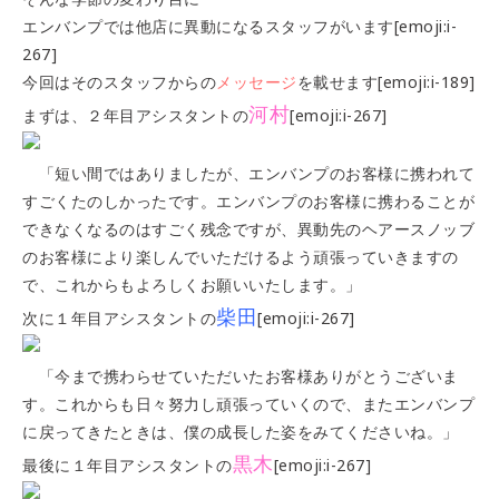
エンバンプでは他店に異動になるスタッフがいます[emoji:i-
267]
今回はそのスタッフからの
メッセージ
を載せます[emoji:i-189]
河村
まずは、２年目アシスタントの
[emoji:i-267]
「短い間ではありましたが、エンバンプのお客様に携われて
すごくたのしかったです。エンバンプのお客様に携わることが
できなくなるのはすごく残念ですが、異動先のヘアースノッブ
のお客様により楽しんでいただけるよう頑張っていきますの
で、これからもよろしくお願いいたします。」
柴田
次に１年目アシスタントの
[emoji:i-267]
「今まで携わらせていただいたお客様ありがとうございま
す。これからも日々努力し頑張っていくので、またエンバンプ
に戻ってきたときは、僕の成長した姿をみてくださいね。」
黒木
最後に１年目アシスタントの
[emoji:i-267]