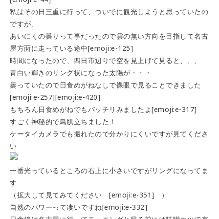
私はその日三重に行って、ついでに観光しようと思っていたの
ですが、
あいにくの曇りって事だったので雲の無い方向を目指して名古
屋方面に走っている途中[emoji:e-125]
時間になったので、四日市辺りで空を見上げて見ると、、、
青白い輝きのリング状になった太陽が・・・
曇っていたので日食めがねなしで裸眼で見ることできました
[emoji:e-257][emoji:e-420]
もちろん日食めがねでもバッチリみましたよ[emoji:e-317]
すごく神秘的で鳥肌立ちました！
ケータイカメラでも撮れたので分かりにくいですが見てくださ
い
一番光っているところの右上に小さいですがリングになってま
す
（拡大して見てみてください [emoji:e-351] ）
自然のパワーって凄いですね[emoji:e-332]