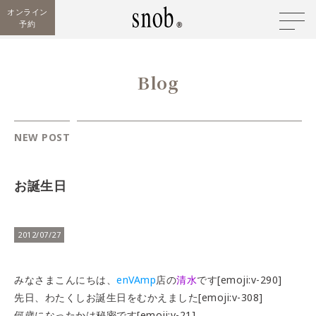
オンライン
予約
Blog
NEW POST
お誕生日
2012/07/27
みなさまこんにちは、
enVAmp
店の
清水
です[emoji:v-290]
先日、わたくしお誕生日をむかえました[emoji:v-308]
何歳になったかは秘密です[emoji:v-21]