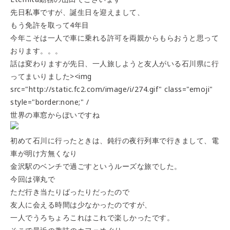
先日私事ですが、誕生日を迎えまして、
もう免許を取って4年目
今年こそは一人で車に乗れる許可を両親からもらおうと思って
おります。。。
話は変わりますが先日、一人旅しようと友人がいる石川県に行
ってまいりました><img
src="http://static.fc2.com/image/i/274.gif" class="emoji"
style="border:none;" /
世界の車窓からぽいですね
初めて石川に行ったときは、鈍行の夜行列車で行きまして、電
車が明け方無くなり
金沢駅のベンチで過ごすというルーズな旅でした。
今回は弾丸で
ただ行き当たりばったりだったので
友人に会える時間は少なかったのですが、
一人でうろちょろこれはこれで楽しかったです。