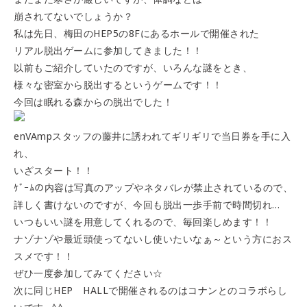
崩されてないでしょうか？
私は先日、梅田のHEP5の8Fにあるホールで開催された
リアル脱出ゲームに参加してきました！！
以前もご紹介していたのですが、いろんな謎をとき、
様々な密室から脱出するというゲームです！！
今回は眠れる森からの脱出でした！
enVAmpスタッフの藤井に誘われてギリギリで当日券を手に入
れ、
いざスタート！！
ｹﾞｰﾑの内容は写真のアップやネタバレが禁止されているので、
詳しく書けないのですが、今回も脱出一歩手前で時間切れ…
いつもいい謎を用意してくれるので、毎回楽しめます！！
ナゾナゾや最近頭使ってないし使いたいなぁ～という方におス
スメです！！
ぜひ一度参加してみてください☆
次に同じHEP HALLで開催されるのはコナンとのコラボらし