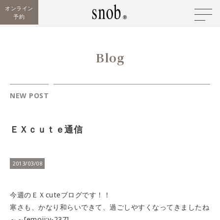
オンライン
予約
Blog
NEW POST
ＥＸｃｕｔｅ通信
2013/03/08
今週のＥＸcuteブログです！！
寒さも、かなり和らいできて、過ごしやすくなってきましたね
～～[emoji:v-237]