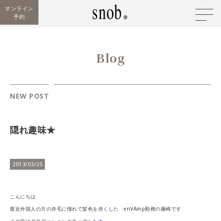
オンライン
予約
Blog
NEW POST
隠れ趣味★
2013/03/25
こんにちは
最近外国人の方の赤毛に憧れて髪色を赤くした enVAmp勤務の藤崎です