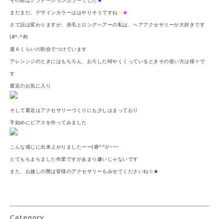
その前はグラデーションカラーでした
★
まだまだ、デザインカラーははやりそうですね
☆
★
さて話は変わりますが、赤毛とロングヘアーの私は、ヘアアクセサリーが大好きです
(#^.^#)
週６くらいの割合でつけています
アレンンジのときにはもちろん、おろした時やくくっているときその使い方は様々で
す
最近のお気に入り
そして最近はアクセサリーづくりにも少しはまっており
手始めにピアスを作ってみました
こんな感じに出来上がりましたーー(@^^)/~~~
とてもちまちました作業ですがあまり嫌いじゃないです
また、お越しの際は皆様のアクセサリーもみせてくださいね☆★
Category