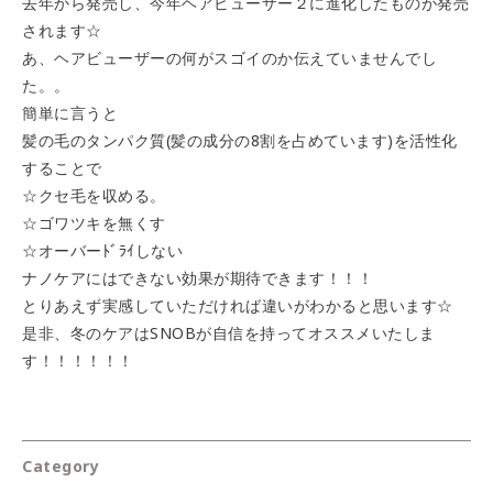
去年から発売し、今年ヘアビューザー２に進化したものが発売
されます☆
あ、ヘアビューザーの何がスゴイのか伝えていませんでし
た。。
簡単に言うと
髪の毛のタンパク質(髪の成分の8割を占めています)を活性化
することで
☆クセ毛を収める。
☆ゴワツキを無くす
☆オーバーﾄﾞﾗｲしない
ナノケアにはできない効果が期待できます！！！
とりあえず実感していただければ違いがわかると思います☆
是非、冬のケアはSNOBが自信を持ってオススメいたしま
す！！！！！！
Category