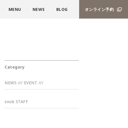
MENU
NEWS
BLOG
オンライン予約
Category
NEWS /// EVENT ///
snob STAFF