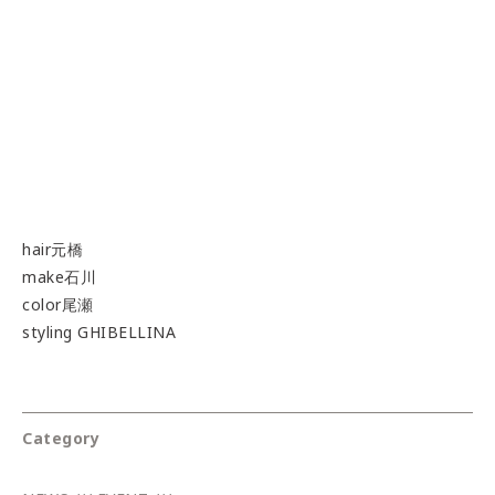
hair元橋
make石川
color尾瀬
styling GHIBELLINA
Category