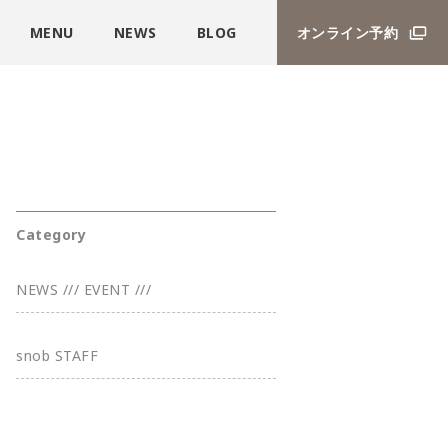
MENU
NEWS
BLOG
オンライン予約
Category
NEWS /// EVENT ///
snob STAFF