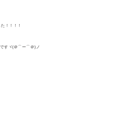
した！！！！
ですヾ(＠⌒ー⌒＠)ノ