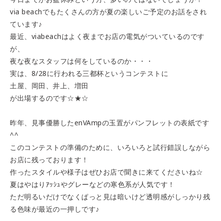
via beachでもたくさんの方が夏の楽しいご予定のお話をされ
ています♪
最近、viabeachはよく夜までお店の電気がついているのです
が、
夜な夜なスタッフは何をしているのか・・・
実は、8/28に行われる三都杯というコンテストに
土屋、岡田、井上、増田
が出場するのです☆★☆
昨年、見事優勝したenVAmpの玉置がパンフレットの表紙です
^^
このコンテストの準備のために、いろいろと試行錯誤しながら
お店に残っております！
作ったスタイルや様子はぜひお店で聞きに来てくださいね☆
夏はやはりｱｯｼｭやグレーなどの寒色系が人気です！
ただ明るいだけでなくぱっと見は暗いけど透明感がしっかり残
る色味が最近の一押しです♪