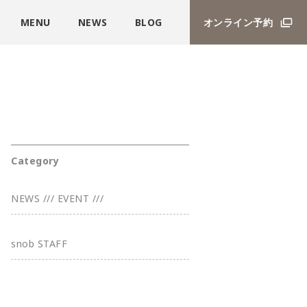
MENU
NEWS
BLOG
オンライン予約
Category
NEWS /// EVENT ///
snob STAFF