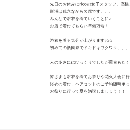
先日のお休みにricoの女子スタッフ、
影浦は残念ながら欠席です。。。
みんなで浴衣を着ていくことに♪
お店で着付てもらい準備万端！
浴衣を着る気分が上がりますね☆
初めての祇園祭でドキドキワクワク、、、
人の多さにはびっくりでしたが屋台もたく
皆さまも浴衣を着てお祭りや花火大会に行
浴衣の着付、ヘアセットのご予約随時承っ
お祭りに行って夏を満喫しましょう！！