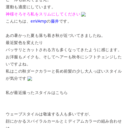
運動も適度にしています。
神様そろそろ私をスリムにしてください
こんにちは、
enVAmp
の
藤井
です。
あの暑かった夏も落ち着き秋が近づいてきましたね。
最近髪色を変えたり
バッサリとカットされる方も多くなってきたように感じます。
お洋服もメイクも、そしてヘアーも秋冬にシフトチェンジした
いですよね。
私はこの秋ダークカラーと長め前髪の少し大人っぽいスタイル
が気分です
私が最近撮ったスタイルはこちら
ウェーブスタイルは敬遠する人も多いですが、
顔にかかるスパイラルカールとミディアムカラーの組み合わせ