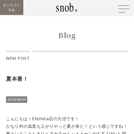
オンライン
予約
Blog
NEW POST
夏本番！
2019/08/09
こんにちは！Eternita店の大沼です！
かなり外の温度も上がりやっと夏が来た！という感じですね！
夏ということもありヘアカラーもハイトーンやﾃﾞｻﾞｲﾝｶﾗｰも増