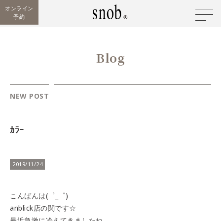
オンライン
予約
Blog
NEW POST
ｶﾗｰ
2019/11/24
こんばんは(゜_゜)
anblick店の関です☆
最近急激に冷えてきましたね。