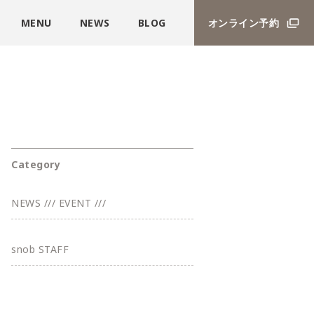
MENU
NEWS
BLOG
オンライン予約
Category
NEWS /// EVENT ///
snob STAFF