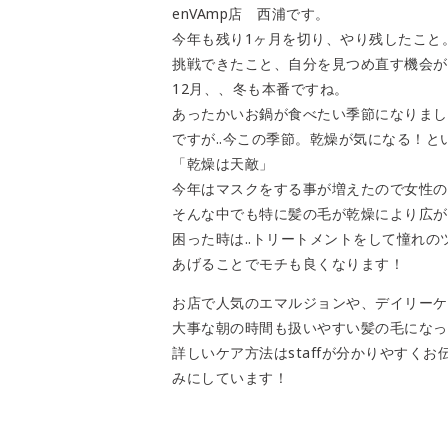
enVAmp店 西浦です。
今年も残り1ヶ月を切り、やり残したこと
挑戦できたこと、自分を見つめ直す機会が
12月、、冬も本番ですね。
あったかいお鍋が食べたい季節になりまし
ですが..今この季節。乾燥が気になる！
「乾燥は天敵」
今年はマスクをする事が増えたので女性の
そんな中でも特に髪の毛が乾燥により広が
困った時は..トリートメントをして憧れの
あげることでモチも良くなります！
お店で人気のエマルジョンや、デイリーケ
大事な朝の時間も扱いやすい髪の毛になっ
詳しいケア方法はstaffが分かりやすく
みにしています！