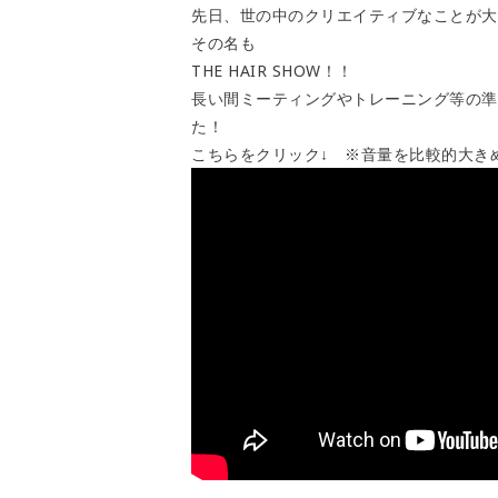
先日、世の中のクリエイティブなことが大
その名も
THE HAIR SHOW！！
長い間ミーティングやトレーニング等の準
た！
こちらをクリック↓ ※音量を比較的大き