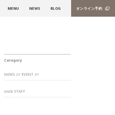
MENU
NEWS
BLOG
オンライン予約
Category
NEWS /// EVENT ///
snob STAFF