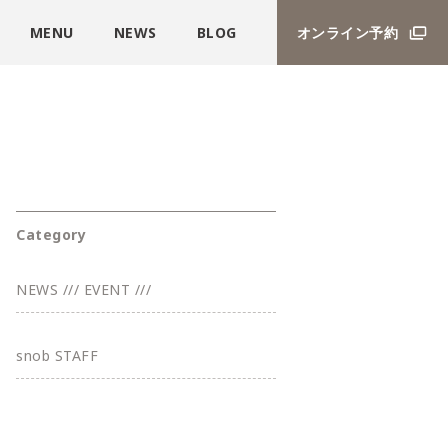
MENU
NEWS
BLOG
オンライン予約
Category
NEWS /// EVENT ///
snob STAFF