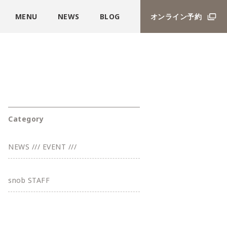
MENU
NEWS
BLOG
オンライン予約
Category
NEWS /// EVENT ///
snob STAFF