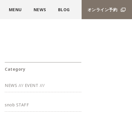
MENU
NEWS
BLOG
オンライン予約
Category
NEWS /// EVENT ///
snob STAFF