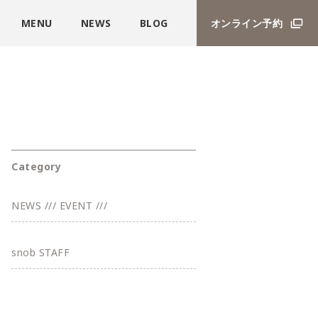
MENU
NEWS
BLOG
オンライン予約
Category
NEWS /// EVENT ///
snob STAFF