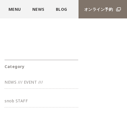
MENU
NEWS
BLOG
オンライン予約
Category
NEWS /// EVENT ///
snob STAFF