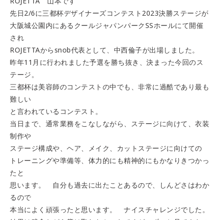
ROJETTA 山本です
先日2/6に三都杯デザイナーズコンテスト2023決勝ステージが
大阪城公園内にあるクールジャパンパークSSホールにて開催
され
ROJETTAからsnob代表として、中西倫子が出場しました。
昨年11月に行われました予選を勝ち抜き、決まった今回のス
テージ。
三都杯は美容師のコンテストの中でも、非常に過酷であり最も
難しい
と言われているコンテスト。
当日まで、通常業務をこなしながら、ステージに向けて、衣装
制作や
ステージ構成や、ヘア、メイク、カットステージに向けての
トレーニングや準備等、体力的にも精神的にもかなりきつかっ
たと
思います。 自分も過去に出たことあるので、しんどさはわか
るので
本当によく頑張ったと思います。 ナイスチャレンジでした。