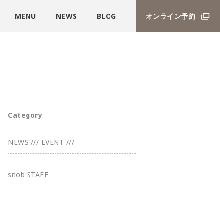
MENU
NEWS
BLOG
オンライン予約
Category
NEWS /// EVENT ///
snob STAFF