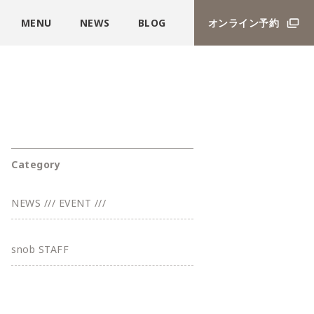
MENU
NEWS
BLOG
オンライン予約
Category
NEWS /// EVENT ///
snob STAFF